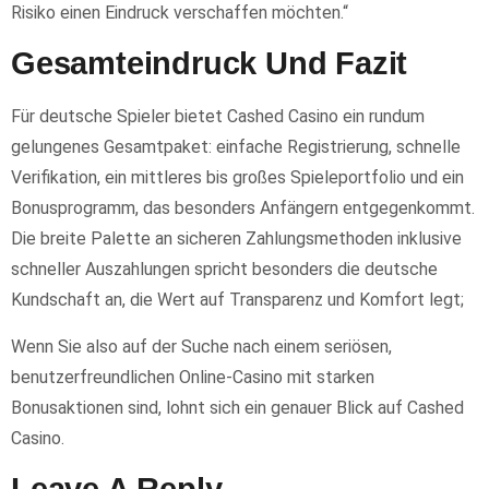
Risiko einen Eindruck verschaffen möchten.“
Gesamteindruck Und Fazit
Für deutsche Spieler bietet Cashed Casino ein rundum
gelungenes Gesamtpaket: einfache Registrierung, schnelle
Verifikation, ein mittleres bis großes Spieleportfolio und ein
Bonusprogramm, das besonders Anfängern entgegenkommt.
Die breite Palette an sicheren Zahlungsmethoden inklusive
schneller Auszahlungen spricht besonders die deutsche
Kundschaft an, die Wert auf Transparenz und Komfort legt;
Wenn Sie also auf der Suche nach einem seriösen,
benutzerfreundlichen Online-Casino mit starken
Bonusaktionen sind, lohnt sich ein genauer Blick auf Cashed
Casino.