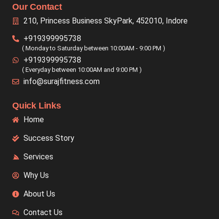
Our Contact
210, Princess Business SkyPark, 452010, Indore
+919399995738
( Monday to Saturday between 10:00AM - 9:00 PM )
+919399995738
( Everyday between 10:00AM and 9:00 PM )
info@surajfitness.com
Quick Links
Home
Success Story
Services
Why Us
About Us
Contact Us