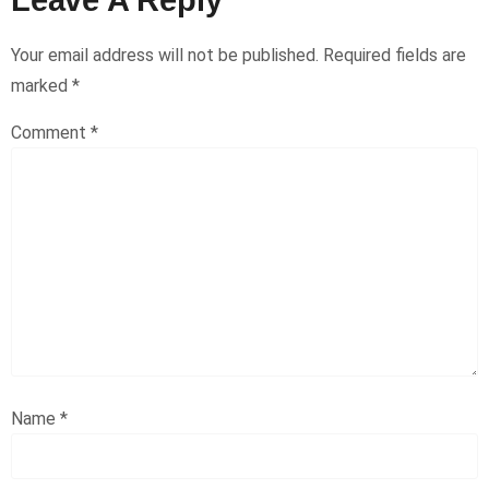
Leave A Reply
Your email address will not be published.
Required fields are
marked
*
Comment
*
Name
*