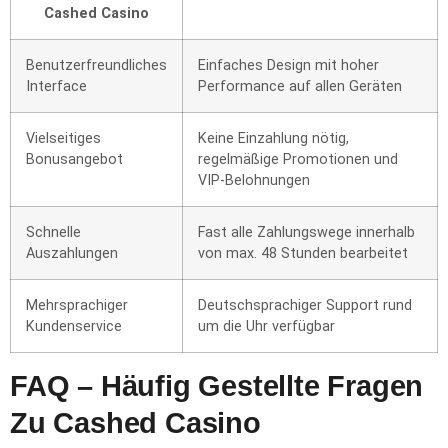
Cashed Casino
Benutzerfreundliches
Einfaches Design mit hoher
Interface
Performance auf allen Geräten
Vielseitiges
Keine Einzahlung nötig,
Bonusangebot
regelmäßige Promotionen und
VIP-Belohnungen
Schnelle
Fast alle Zahlungswege innerhalb
Auszahlungen
von max. 48 Stunden bearbeitet
Mehrsprachiger
Deutschsprachiger Support rund
Kundenservice
um die Uhr verfügbar
FAQ – Häufig Gestellte Fragen
Zu Cashed Casino