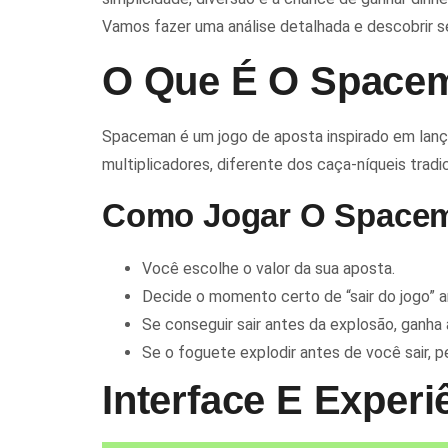
Vamos fazer uma análise detalhada e descobrir se
O Que É O Space
Spaceman é um jogo de aposta inspirado em lança
multiplicadores, diferente dos caça-níqueis tradi
Como Jogar O Space
Você escolhe o valor da sua aposta.
Decide o momento certo de “sair do jogo” 
Se conseguir sair antes da explosão, ganha
Se o foguete explodir antes de você sair, p
Interface E Exper