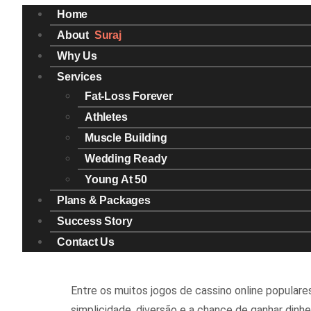
Home
About
Suraj
Why Us
Services
Fat-Loss Forever
Athletes
Muscle Building
Wedding Ready
Young At 50
Plans & Packages
Success Story
Contact Us
Entre os muitos jogos de cassino online popula
simplicidade, diversão e a chance de ganhar dinhei